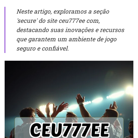
Neste artigo, exploramos a seção
'secure' do site ceu777ee com,
destacando suas inovações e recursos
que garantem um ambiente de jogo
seguro e confiável.