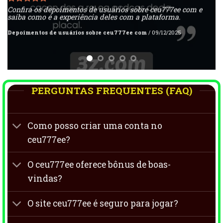
Confira os depoimentos de usuários sobre ceu777ee com e
De
saiba como é a experiência deles com a plataforma.
jo
Depoimentos de usuários sobre ceu777ee com
/
09/12/2025
Co
PERGUNTAS FREQUENTES (FAQ)
Como posso criar uma conta no
ceu777ee?
O ceu777ee oferece bônus de boas-
vindas?
O site ceu777ee é seguro para jogar?