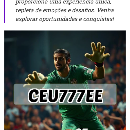
proporciona uma experiência única,
repleta de emoções e desafios. Venha
explorar oportunidades e conquistas!