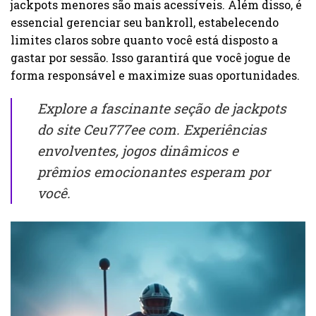
jackpots menores são mais acessíveis. Além disso, é
essencial gerenciar seu bankroll, estabelecendo
limites claros sobre quanto você está disposto a
gastar por sessão. Isso garantirá que você jogue de
forma responsável e maximize suas oportunidades.
Explore a fascinante seção de jackpots
do site Ceu777ee com. Experiências
envolventes, jogos dinâmicos e
prêmios emocionantes esperam por
você.