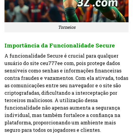
Torneios
Importância da Funcionalidade Secure
A funcionalidade Secure é crucial para qualquer
usuário do site ceu777ee com, pois protege dados
sensíveis como senhas e informações financeiras
contra fraudes e vazamentos. Com ela ativada, todas
as comunicações entre seu navegador e o site são
criptografadas, dificultando a interceptação por
terceiros maliciosos. A utilização dessa
funcionalidade não apenas aumenta a segurança
individual, mas também fortalece a confiança na
plataforma, proporcionando um ambiente mais
seguro para todos os jogadores e clientes.