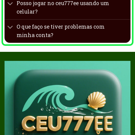
Posso jogar no ceu777ee usando um
celular?
O que faço se tiver problemas com
minha conta?