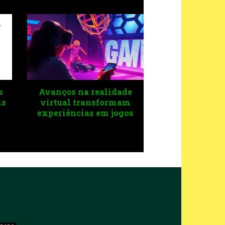
 em jogos
Evolução dos gráficos
Inova
tância
em jogos de ação
modifi
te