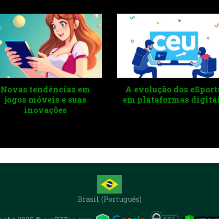
Impacto das novas
Acessibilidade
tecnologias nos jogos
e sua impor
crescen
Brasil (Português)