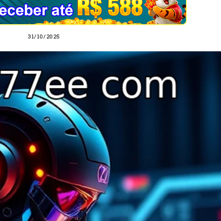
31/10/2025