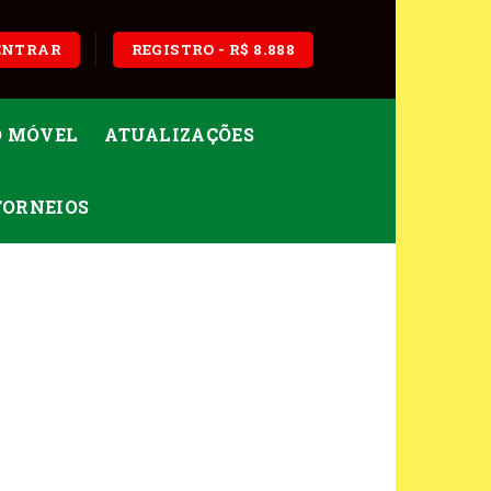
ENTRAR
REGISTRO - R$ 8.888
O MÓVEL
ATUALIZAÇÕES
TORNEIOS