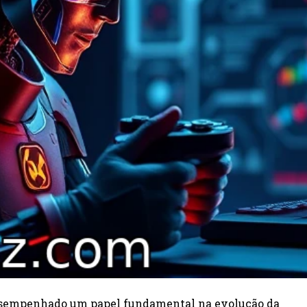
 desempenhado um papel fundamental na evolução da