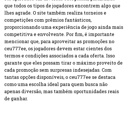
que todos os tipos de jogadores encontrem algo que
lhes agrade. O site também realiza torneios e
competições com prêmios fantásticos,
proporcionando uma experiência de jogo ainda mais
competitiva e envolvente. Por fim, é importante
mencionar que, para aproveitar as promoções no
ceu777ee, os jogadores devem estar cientes dos
termos e condições associados a cada oferta. Isso
garante que eles possam tirar o máximo proveito de
cada promoção sem surpresas indesejadas. Com
tantas opções disponíveis, o ceu777ee se destaca
como uma escolha ideal para quem busca não
apenas diversão, mas também oportunidades reais
de ganhar.