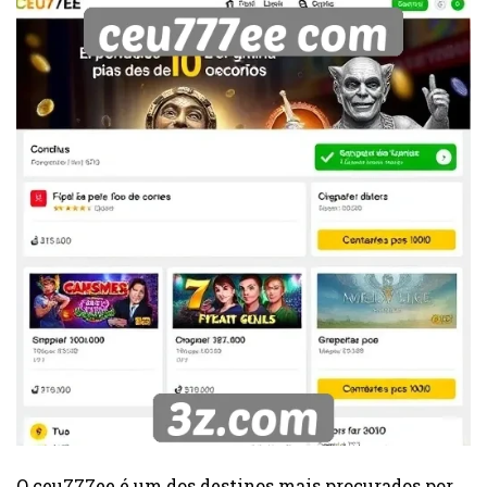
O ceu777ee é um dos destinos mais procurados por