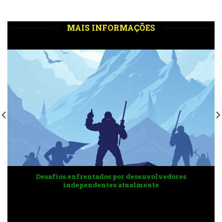
MAIS INFORMAÇÕES
Desafios enfrentados por desenvolvedores
independentes atualmente